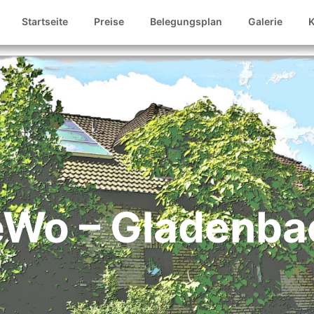
Startseite
Preise
Belegungsplan
Galerie
K
eWo – Gladenba